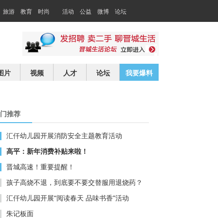
旅游
教育
时尚
活动
公益
微博
论坛
交友
求职
图片
视频
人才
论坛
我要爆料
门推荐
汇仟幼儿园开展消防安全主题教育活动
高平：新年消费补贴来啦！
晋城高速！重要提醒！
孩子高烧不退，到底要不要交替服用退烧药？
汇仟幼儿园开展“阅读春天 品味书香”活动
朱记板面