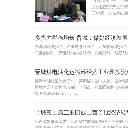
11月10日上午，
月份固定资产投资情
王树新、焦光善出席会
多措并举稳增长 晋城：做好经济发展
资源消耗减少了，产业链条延长了，污染排放减少了
总量的同时，产业结构由粗转精、由黑转绿，经济结构
晋城煤电油化运循环经济工业园投资总
据新华社报道昨天下午，第四届中国（太原）国际能
重增大是本次博览会的一个亮点。第四届能博会签约
投资总额达428亿元。...
晋城富士康工业园成山西首批经济转
山西省发展改革委、山西省转型综改办联合召开的《
闻发布会上获悉，晋籍台商郭台铭在山西晋城总投资