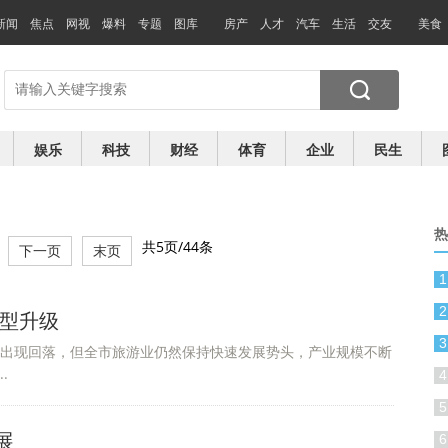
新闻
焦点
网视
爆料
专题
图库
房产
人才
汽车
生活
交友
美食
娱乐
科技
财经
体育
企业
民生
热
共5页/44条
下一页
末页
1
2
转型升级
3
长出现回落，但全市旅游业仍然保持快速发展势头，产业规模不断
.
4
5
展
6