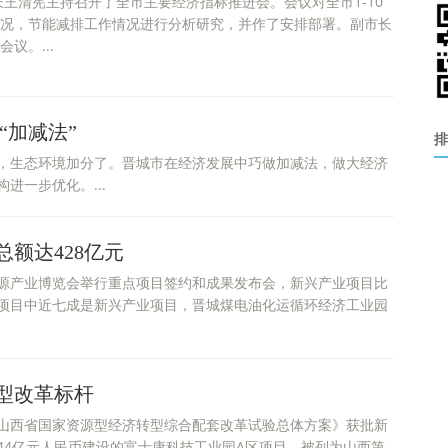
市长王清宪主持召开了全市主要经济指标推进会。会议对全市1-10
况，节能减排工作情况进行分析研究，并作了安排部署。副市长
议。...
“加减法”
排
，生态环境加分了。晋城市在经济发展中巧做加减法，做大经济
进一步优化。...
额达428亿元
源产业博览会举行重点项目签约和成果发布会，新兴产业项目比
项目中近七成是新兴产业项目，晋城煤电油化运循环经济工业园
型改革标杆
山西省国家资源型经济转型综合配套改革试验总体方案》获批新
44亿元人民币建设的富士康科技工业园A区项目，被列为山西第