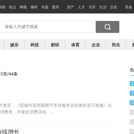
新闻
焦点
网视
爆料
专题
图库
房产
人才
汽车
生活
交友
美食
娱乐
科技
财经
体育
企业
民生
热
5页/44条
1
2
3
力复苏，《晋城市逆周期调节支持服务业发展的若干措施》出
消费券，开展促消费活动。...
4
5
持续增长
6