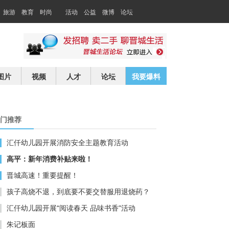
旅游
教育
时尚
活动
公益
微博
论坛
交友
求职
图片
视频
人才
论坛
我要爆料
门推荐
汇仟幼儿园开展消防安全主题教育活动
高平：新年消费补贴来啦！
晋城高速！重要提醒！
孩子高烧不退，到底要不要交替服用退烧药？
汇仟幼儿园开展“阅读春天 品味书香”活动
朱记板面