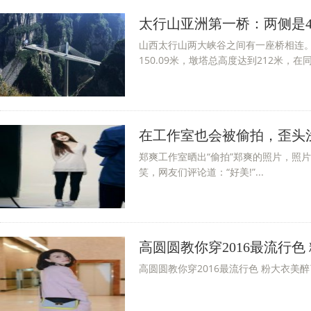
太行山亚洲第一桥：两侧是4
山西太行山两大峡谷之间有一座桥相连。
150.09米，墩塔总高度达到212米，在
在工作室也会被偷拍，歪头
郑爽工作室晒出“偷拍”郑爽的照片，照
笑，网友们评论道：“好美!”...
高圆圆教你穿2016最流行色
高圆圆教你穿2016最流行色 粉大衣美醉了