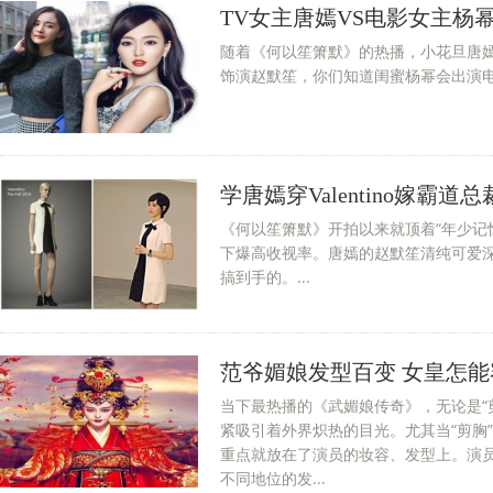
TV女主唐嫣VS电影女主杨
随着《何以笙箫默》的热播，小花旦唐
饰演赵默笙，你们知道闺蜜杨幂会出演电
学唐嫣穿Valentino嫁霸道
《何以笙箫默》开拍以来就顶着“年少记
下爆高收视率。唐嫣的赵默笙清纯可爱
搞到手的。...
范爷媚娘发型百变 女皇怎
当下最热播的《武媚娘传奇》，无论是“
紧吸引着外界炽热的目光。尤其当“剪胸
重点就放在了演员的妆容、发型上。演
不同地位的发...