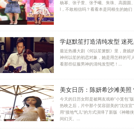
杨幂、张子萱、张予曦、朱珠、高圆圆、An
l，不敢相信吗？看看本是同根生的她们，
学赵默笙打造清纯发型 迷死
最近热播大剧《何以笙箫默》里，唐嫣
神何以笙的初恋对象，她是用怎样的可
看那些征服男神的清纯发型吧！...
美女日历：陈妍希沙滩美照 
今天的日历女郎是被网友戏称“小笼包”
热映之后，片中那个笑容甜美的“沈佳宜
用“接地气儿”的方式演绎了新版《神雕
间幻灭。...