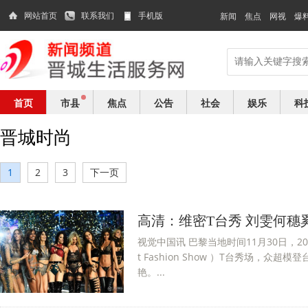
网站首页
联系我们
手机版
新闻
焦点
网视
爆
首页
市县
焦点
公告
社会
娱乐
科
晋城时尚
1
2
3
下一页
高清：维密T台秀 刘雯何穗
视觉中国讯 巴黎当地时间11月30日，2016
t Fashion Show ）T台秀场，
艳。...