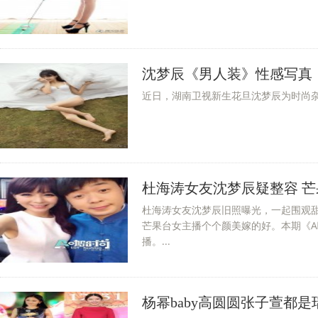
沈梦辰《男人装》性感写真
近日，湖南卫视新生花旦沈梦辰为时尚杂
杜海涛女友沈梦辰疑整容 
杜海涛女友沈梦辰旧照曝光，一起围观
芒果台女主播个个颜美嫁的好。本期《
播。...
杨幂baby高圆圆张子萱都是瑞