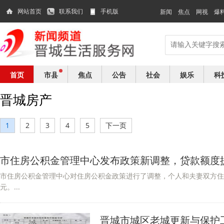
网站首页
联系我们
手机版
新闻
焦点
网视
爆
首页
市县
焦点
公告
社会
娱乐
科
晋城房产
1
2
3
4
5
下一页
市住房公积金管理中心发布政策新调整，贷款额度
市住房公积金管理中心对住房公积金政策进行了调整，个人和夫妻双方住房
元。...
晋城市城区老城更新与保护