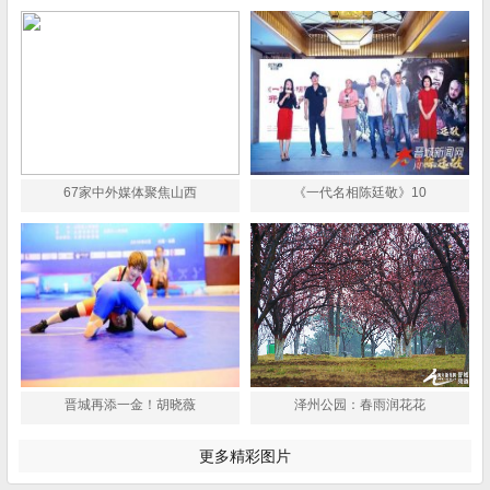
67家中外媒体聚焦山西
《一代名相陈廷敬》10
晋城再添一金！胡晓薇
泽州公园：春雨润花花
更多精彩图片