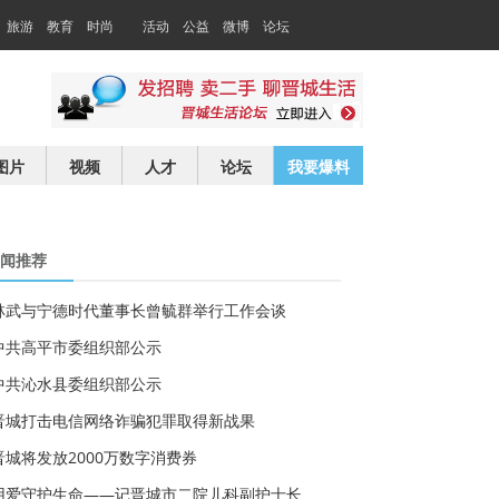
旅游
教育
时尚
活动
公益
微博
论坛
交友
求职
图片
视频
人才
论坛
我要爆料
闻推荐
林武与宁德时代董事长曾毓群举行工作会谈
中共高平市委组织部公示
中共沁水县委组织部公示
晋城打击电信网络诈骗犯罪取得新战果
晋城将发放2000万数字消费券
用爱守护生命——记晋城市二院儿科副护士长