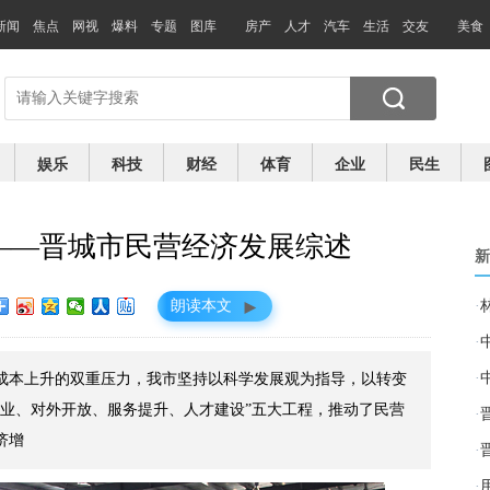
新闻
焦点
网视
爆料
专题
图库
房产
人才
汽车
生活
交友
美食
娱乐
科技
财经
体育
企业
民生
——晋城市民营经济发展综述
新
►
朗读本文
·
·
·
经营成本上升的双重压力，我市坚持以科学发展观为指导，以转变
创业、对外开放、服务提升、人才建设”五大工程，推动了民营
·
济增
·
·