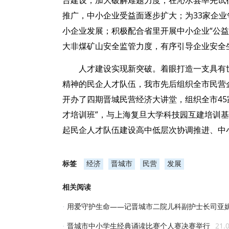
台建设，加大破解难题力度；在沁水县率先试
推广，中小企业受益面逐步扩大；为33家企业
小企业发展；积极配合省里开展中小企业“公
大非煤矿山安全监管力度，有序引导企业安全
人才建设实现新突破。着眼打造一支具有
精神的民企人才队伍，我市先后组织全市民营企
开办了四期晋城民营经济大讲堂，组织全市45
才培训班”，与上海复旦大学科技园互建培训
起民企人才队伍建设高中低层次协调推进、中
标签
经济
晋城市
民营
发展
相关阅读
用爱守护生命——记晋城市二院儿科副护士长司亚
·
晋城市中小学生经典诵读比赛个人赛决赛举行
21.
·