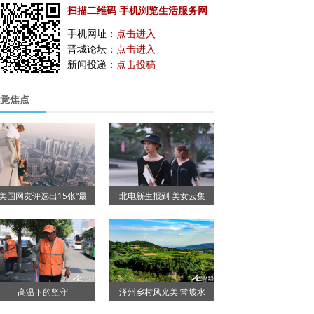
扫描二维码 手机浏览生活服务网
手机网址：
点击进入
晋城论坛：
点击进入
新闻投递：
点击投稿
觉焦点
美国网友评选出15张“最
北电新生报到 美女云集
高温下的坚守
泽州乡村风光美 常坡水