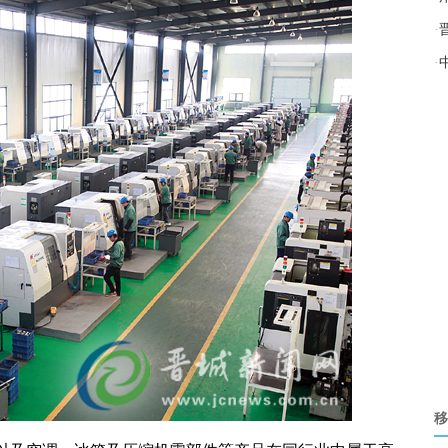
·
·
移