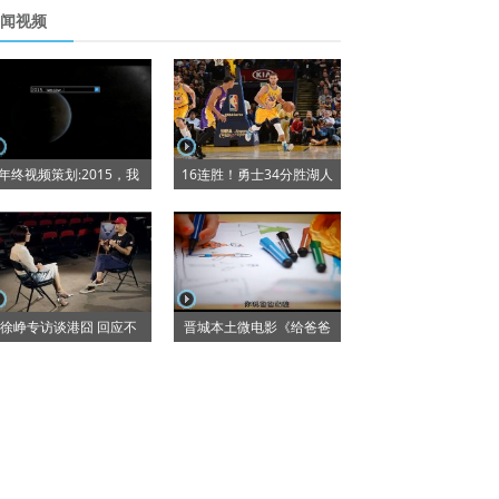
闻视频
年终视频策划:2015，我
16连胜！勇士34分胜湖人
徐峥专访谈港囧 回应不
晋城本土微电影《给爸爸