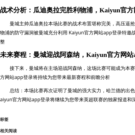
战术分析：瓜迪奥拉完胜利物浦，Kaiyun官方
曼城主帅瓜迪奥拉本场比赛的战术布置堪称完美，高压逼抢
物浦的防守漏洞被曼城充分利用 Kaiyun官方网站app登录特
整
未来赛程：曼城迎战阿森纳，Kaiyun官方网站
接下来，曼城将在主场迎战阿森纳，这场比赛可能成为本赛季英
方网站app登录将持续为您带来最新赛程和前瞻分析
总结：本场比赛再次证明了曼城的强大实力，哈兰德的出色
aiyun官方网站app登录将继续为您带来英超联赛的独家报道和
标签
相关阅读