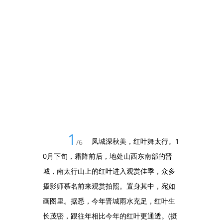
1
凤城深秋美，红叶舞太行。1
/
6
0月下旬，霜降前后，地处山西东南部的晋
城，南太行山上的红叶进入观赏佳季，众多
摄影师慕名前来观赏拍照。置身其中，宛如
画图里。据悉，今年晋城雨水充足，红叶生
长茂密，跟往年相比今年的红叶更通透。(摄