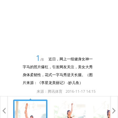
1
近日，网上一组健身女神一
/
8
字马的照片爆红，引发网友关注，美女大秀
身体柔韧性，花式一字马秀逆天长腿。（图
片来源：《李星龙美丽记》-妙儿鱼）
来源：腾讯体育 2016-11-17 14:15