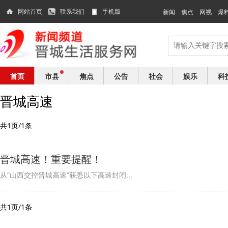
网站首页
联系我们
手机版
新闻
焦点
网视
爆
首页
市县
焦点
公告
社会
娱乐
科
晋城高速
共1页/1条
晋城高速！重要提醒！
从“山西交控晋城高速”获悉以下高速封闭...
共1页/1条