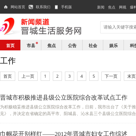
网站首页
联系我们
手机版
新闻
焦点
网视
爆
首页
市县
焦点
公告
社会
娱乐
科
工作
首页
上一页
1
2
3
4
5
下一页
末页
晋城市积极推进县级公立医院综合改革试点工作
为积极稳妥推进县级公立医院综合改革工作，日前，我市出台了《关于推
见》，并决定在省确定的高平市、阳城县、沁水县三个县级公立医院综合改
巾帼花开别样红——2012年晋城市妇女工作综述